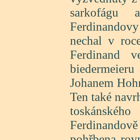
sarkofágu 
Ferdinandov
nechal v roce
Ferdinand v
biedermeie
Johanem Hohn
Ten také navr
toskánsk
Ferdinand
pohřbena rov