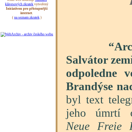
“Arcivé
Salvátor zemř
odpoledne 
Brandýse na
byl text tele
jeho úmrtí 
Neue Freie 