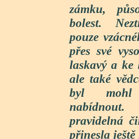
zámku, půso
bolest. Nezt
pouze vzácné
přes své vys
laskavý a ke
ale také věd
byl mohl
nabídnout
pravidelná č
přinesla ješt