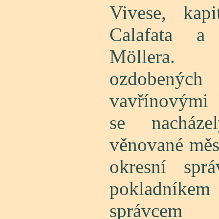
Vivese, kap
Calafata a 
Möllera.
ozdobený
vavřínovými 
se nacháze
věnované měst
okresní spr
pokladníkem
správcem