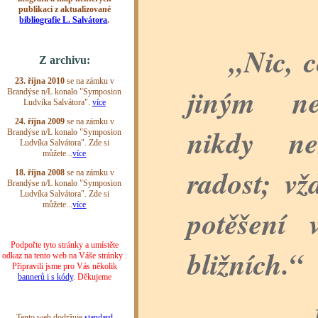
„Nic, co
jiným ne
nikdy ne
radost; vž
potěšení 
bližních.“