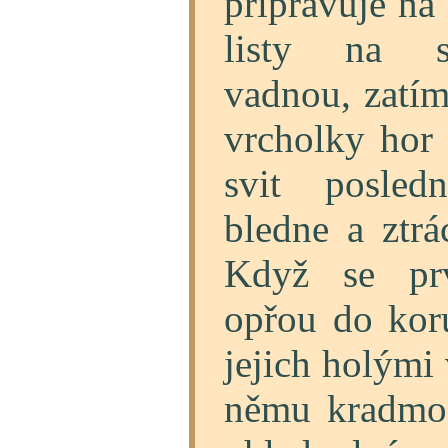
připravuje na
listy na s
vadnou, zatím
vrcholky hor 
svit posled
bledne a ztrác
Když se prv
opřou do kor
jejich holými 
němu kradmo 