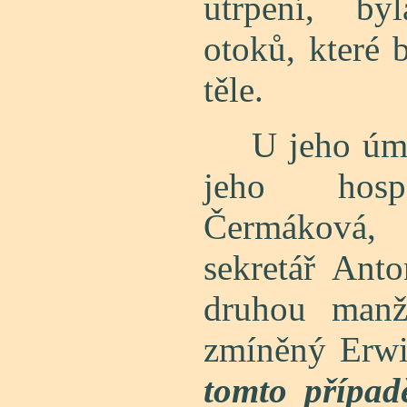
utrpení, by
otoků, které 
těle.
U jeho úmrtn
jeho hosp
Čermáková
sekretář Ant
druhou manž
zmíněný Erw
tomto případ