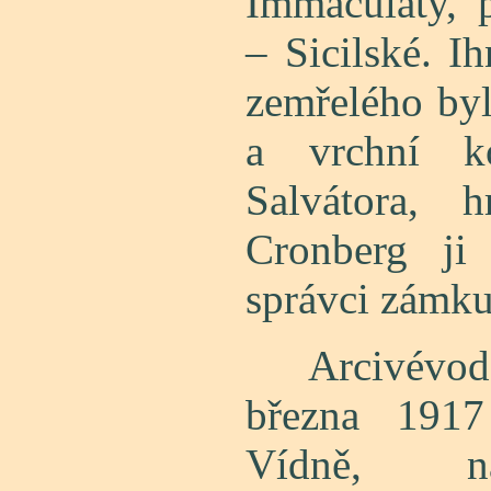
Immaculaty, 
– Sicilské. Ih
zemřelého byl
a vrchní k
Salvátora, 
Cronberg ji
správci zámku
Arcivévoda 
března 191
Vídně, na