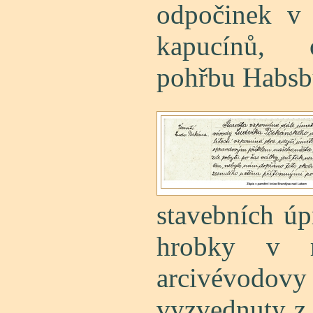
odpočinek v 
kapucínů, 
pohřbu Habsb
stavebních ú
hrobky v 
arcivévo
vyzvednuty z