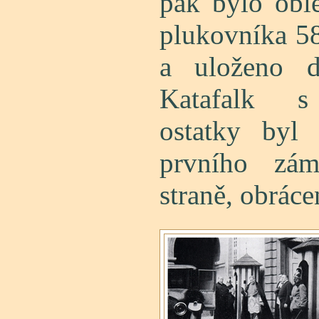
pak bylo obl
plukovníka 58
a uloženo d
Katafalk s
ostatky byl
prvního zám
straně, obráce