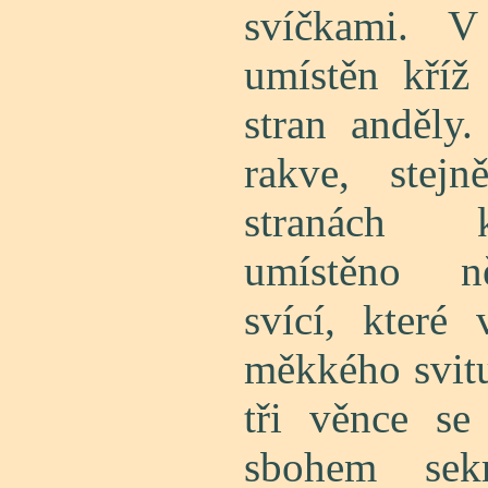
svíčkami. V
umístěn kří
stran anděly
rakve, stej
stranách k
umístěno n
svící, které
měkkého svitu
tři věnce se
sbohem sekr