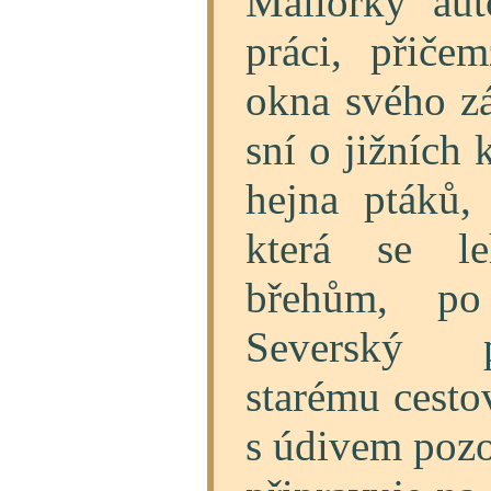
Mallorky aut
práci, přiče
okna svého z
sní o jižních 
hejna ptáků,
která se le
břehům, po 
Severský 
starému cestov
s údivem pozor