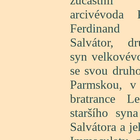
zúčastnil
arcivévoda P
Ferdinand
Salvátor, dr
syn velkovév
se svou druh
Parmskou, v
bratrance Le
staršího syn
Salvátora a j