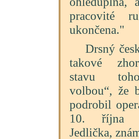
ohleduplná,
pracovité 
ukončena."
Drsný český
takové zhor
stavu toho
volbou“, že 
podrobil oper
10. října 
Jedlička, zná