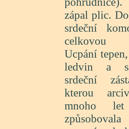
pohrudnice).
zápal plic. Do
srdeční kom
celkovou ar
Ucpání tepen,
ledvin a sl
srdeční zást
kterou arci
mnoho le
způsoboval