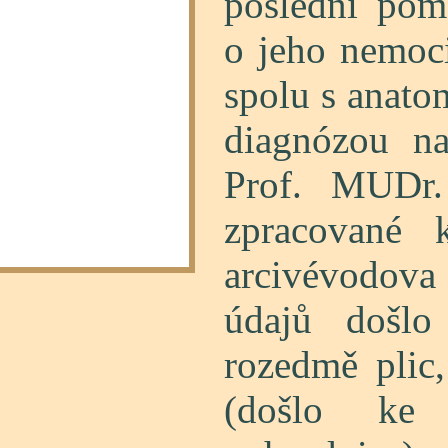
poslední pom
o jeho nemoci
spolu s anato
diagnózou na
Prof. MUDr.
zpracované 
arcivévodova 
údajů došlo
rozedmě plic
(došlo ke