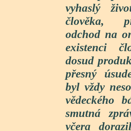
vyhaslý živ
člověka, p
odchod na on
existenci č
dosud produkt
přesný úsude
byl vždy nes
vědeckého b
smutná zprá
včera doraz