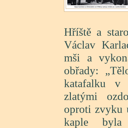
Hříště a star
Václav Karla
mši a vykona
obřady: „Těl
katafalku v
zlatými ozd
oproti zvyku 
kaple byla