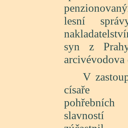
penzionova
lesní spr
nakladatelst
syn z Prahy
arcivévodova 
V zastoup
císaře 
pohřebních
slavností