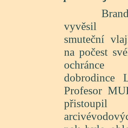
Brand
vyvěsil
smuteční vla
na počest sv
ochránce
dobrodince L
Profesor MUD
přistoupil
arcivévodov