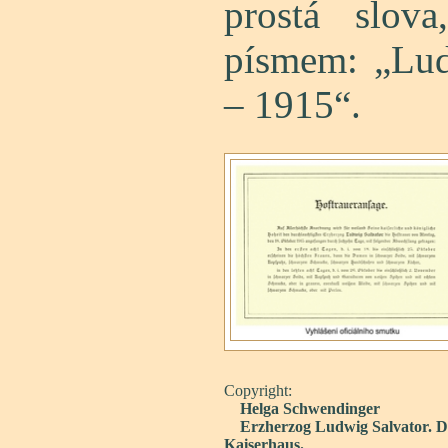
prostá slov
písmem: „Lud
– 1915“.
Copyright:
Helga Schwendinger
Erzherzog Ludwig Salvator. De
Kaiserhaus.