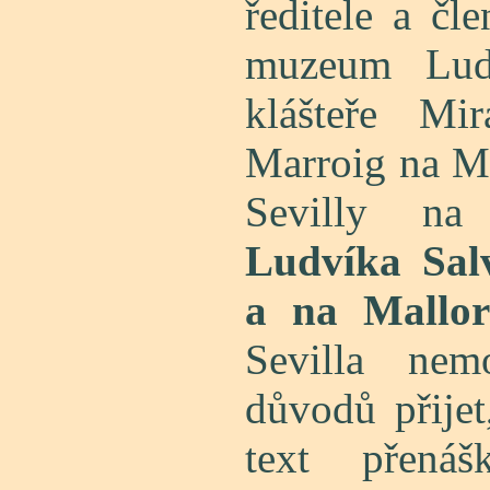
ředitele a čle
muzeum Ludv
klášteře M
Marroig na Ma
Sevilly n
Ludvíka Sal
a na Mallor
Sevilla nem
důvodů přijet
text přenáš