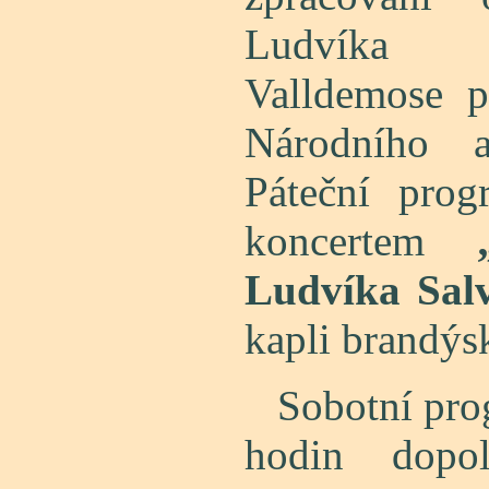
Ludvíka 
Valldemose 
Národního a
Páteční pro
koncertem
Ludvíka Sal
kapli brandý
Sobotní progr
hodin dopol