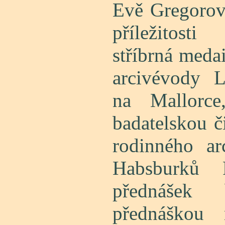
Evě Gregorovi
příležitosti
stříbrná medai
arcivévody L
na Mallorce
badatelskou č
rodinného ar
Habsburků 
přednášek 
přednáško