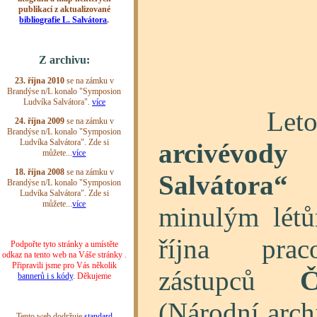
Leto
arcivév
Salvátora“
z
minulým létů
října prac
zástupců
Č
(Národní arch