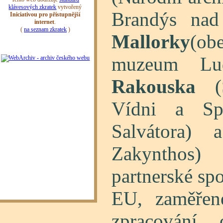
Brandýs na
Mallorky
(ob
muzeum Ludv
Rakouska
(S
Vídni a Spo
Salvátora)
Zakynthos
partnerské spo
EU, zaměře
zpracování 