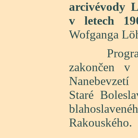
arcivévody 
v letech 1
Wofganga Löh
Program 
zakončen v 
Nanebevzetí
Staré Bolesla
blahoslavené
Rakouského.