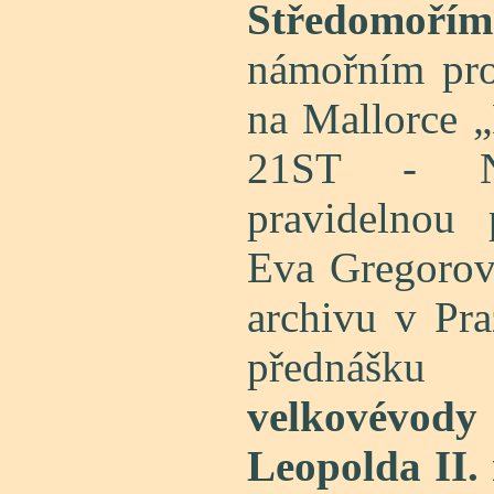
Středomořím
námořním pro
na Mallorc
21ST - N
pravidelnou 
Eva Gregorov
archivu v Pra
přednášk
velkovévo
Leopolda II.