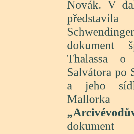
Novák. V dal
představ
Schwendin
dokument šp
Thalassa o 
Salvátora po
a jeho síd
Mallork
„Arcivévodů
doku