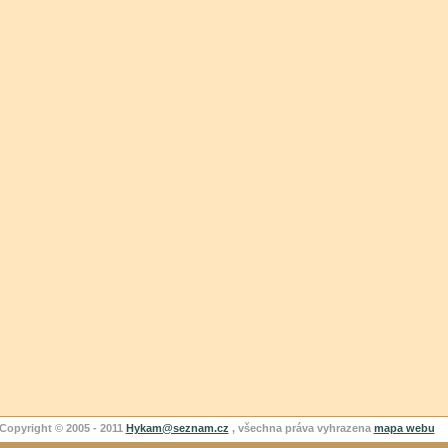
Copyright © 2005 - 2011
Hykam@seznam.cz
, všechna práva vyhrazena
mapa webu