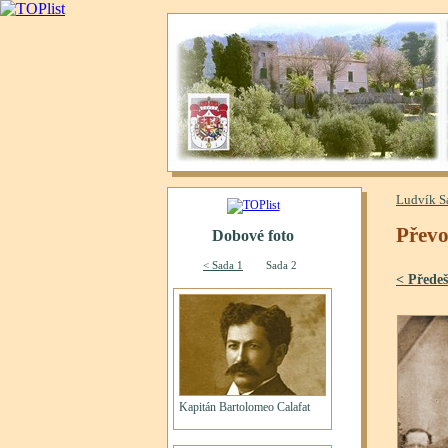
Ludvík S
Převo
< Předeš