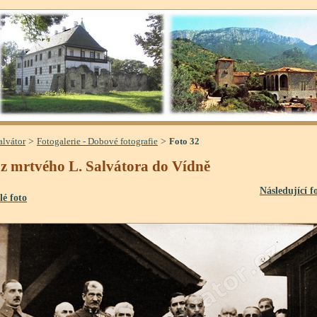
>
>
alvátor
Fotogalerie - Dobové fotografie
Foto 32
z mrtvého L. Salvátora do Vídně
Následující f
lé foto