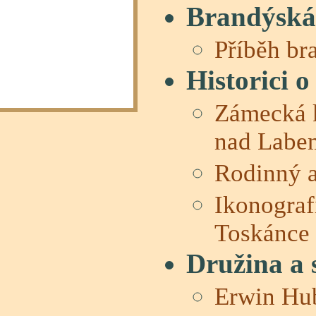
Brandýsk
Příběh b
Historici 
Zámecká 
nad Labe
Rodinný a
Ikonograf
Toskánce
Družina a 
Erwin Hub