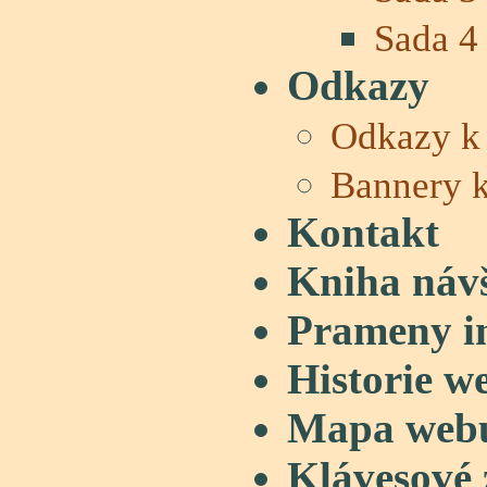
Sada 4
Odkazy
Odkazy k
Bannery 
Kontakt
Kniha náv
Prameny i
Historie w
Mapa web
Klávesové 