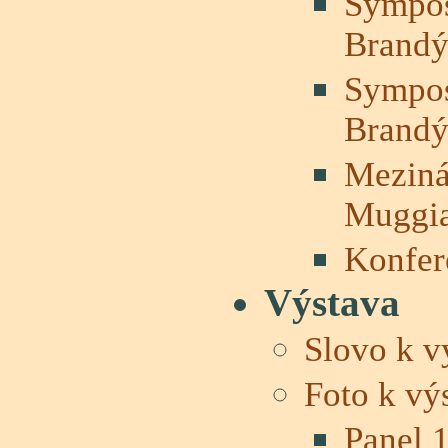
Sympos
Brandý
Sympos
Brandý
Meziná
Muggi
Konfer
Výstava
Slovo k v
Foto k vý
Panel 