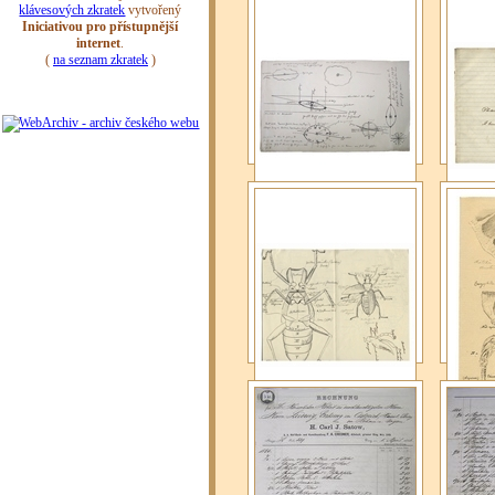
Ludvíkovo cvičení
Ludvíko
z optiky, fyziky
z optik
a astronomie.
a astro
Ludvíkovo cvičení
Dobytí 
z optiky, fyziky
Maked
a astronomie.
Ludvíkova studijní kresba
Ludvíko
brouka.
mořskýc