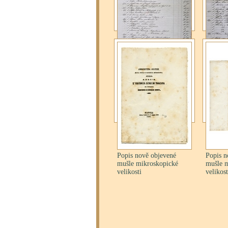
Účet pražského
Účet pr
knihkupce H. Carla
knihkup
J. Satowa
J. Sato
Popis nově objevené
Popis n
mušle mikroskopické
mušle 
velikosti
velikost