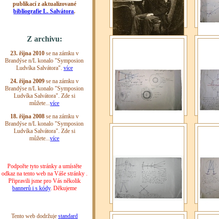
Fotografie sedícího
Ludvíko
Ludvíka Salvátora
z optik
a astro
Ludvíkovo cvičení
Ludvíko
z optiky, fyziky
z optik
a astronomie.
a astro