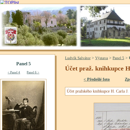
>
>
>
Ludvík Salvátor
Výstava
Panel 5
Účet praž. knihkupce H.
< Předešlé foto
Zp
Účet pražského knihkupce H. Carla