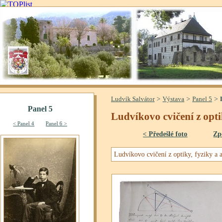
>
>
>
Ludvík Salvátor
Výstava
Panel 5
Ludvíkovo cvičení z optik
< Předešlé foto
Zp
Ludvíkovo cvičení z optiky, fyziky