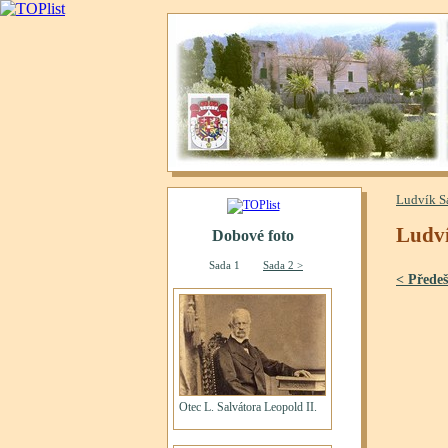
Ludvík S
Ludví
< Předeš