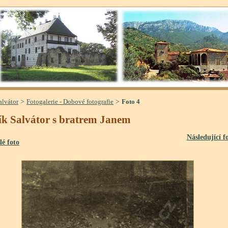
>
>
alvátor
Fotogalerie - Dobové fotografie
Foto 4
k Salvátor s bratrem Janem
Následující f
lé foto