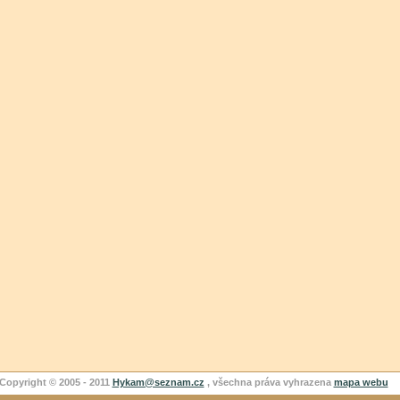
Copyright © 2005 - 2011
Hykam@seznam.cz
, všechna práva vyhrazena
mapa webu