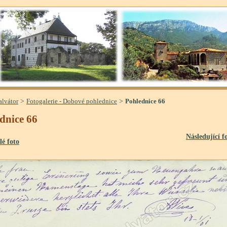
>
>
alvátor
Fotogalerie - Dobové pohlednice
Pohlednice 66
dnice 66
Následující f
lé foto