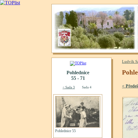
Ludvík S
Pohle
< Předeš