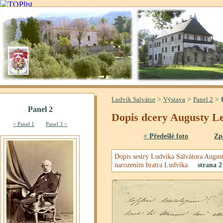
>
>
>
Ludvík Salvátor
Výstava
Panel 2
Dopis dcery Augusty Leo
< Předešlé foto
Zp
Dopis sestry Ludvíka Salvátora Augus
narozením bratra Ludvíka.
strana 2