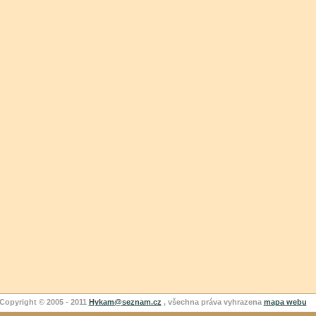
Copyright © 2005 - 2011
Hykam@seznam.cz
, všechna práva vyhrazena
mapa webu