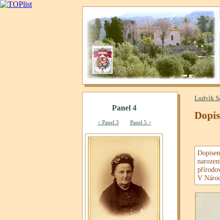
Ludvík S
Dopis
Dopisem
narozen
přírod
V Národ