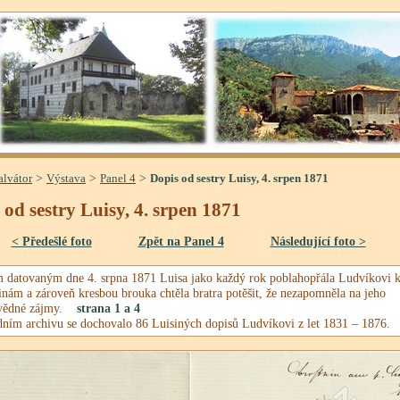
>
>
>
alvátor
Výstava
Panel 4
Dopis od sestry Luisy, 4. srpen 1871
 od sestry Luisy, 4. srpen 1871
< Předešlé foto
Zpět na Panel 4
Následující foto >
 datovaným dne 4. srpna 1871 Luisa jako každý rok poblahopřála Ludvíkovi 
inám a zároveň kresbou brouka chtěla bratra potěšit, že nezapomněla na jeho
ovědné zájmy.
strana 1 a 4
ním archivu se dochovalo 86 Luisiných dopisů Ludvíkovi z let 1831 – 1876.