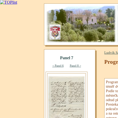
Ludvík S
Progr
Program 
téměř 
Podle t
městečk
odtud př
Presiek
pokračo
a na ost
ostrovy