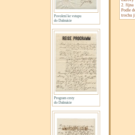
2. října
Podle d
trochu j