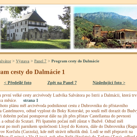
>
>
>
alvátor
Výstava
Panel 7
Program cesty do Dalmácie
am cesty do Dalmácie 1
< Předešlé foto
Zpět na Panel 7
Následující foto >
první velké cesty arcivévody Ludvíka Salvátora po Istrii a Dalmácii, která trv
dva měsíce.
strana 1
ohoto plánu měl arcivévoda podniknout cestu z Dubrovníku do přístavního
a Castelnuovo, odtud vyplout do Boky Kotorské, po souši měl dorazit do Budv
i dobrém počasí postupovat dále na jih přes přístav Castellastua do pevnosti
a a odtud do Scutari. Při špatném počasí měl zůstat v Budvě. Odtud měl
vat po moři parníkem společnosti Lloyd do Kotoru, dále do Dubrovníku (Ragu
rov Korčulu (Curzola), kde měl strávit několik dnů. Lodí se měl přepravit na
 Hvar (Lesina) a Vis (Lissa), pak přes Split (Spalato) do Zadaru (Zara), odkud