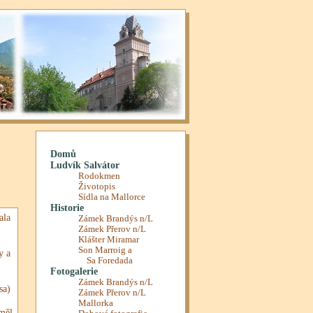
ala
y a
sa)
 měl