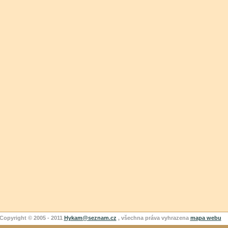
Copyright © 2005 - 2011
Hykam@seznam.cz
, všechna práva vyhrazena
mapa webu