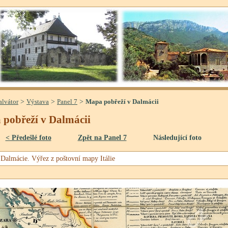
>
>
>
alvátor
Výstava
Panel 7
Mapa pobřeží v Dalmácii
pobřeží v Dalmácii
< Předešlé foto
Zpět na Panel 7
Následující foto
 Dalmácie. Výřez z poštovní mapy Itálie