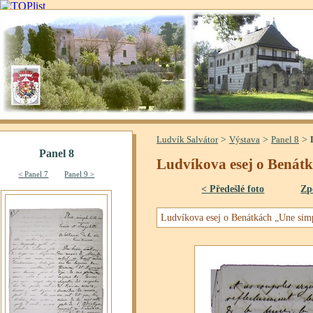
>
>
>
Ludvík Salvátor
Výstava
Panel 8
Ludvíkova esej o Benát
< Předešlé foto
Zp
Ludvíkova esej o Benátkách „Une si