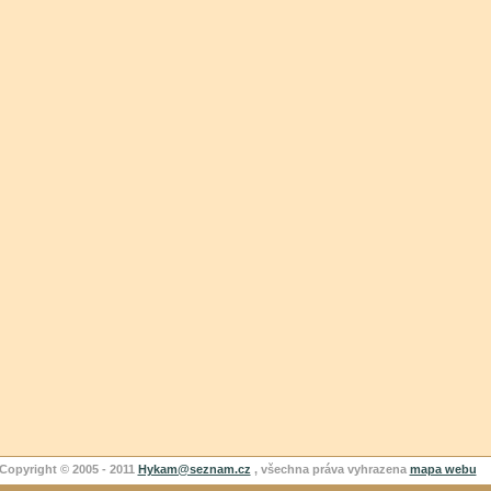
Copyright © 2005 - 2011
Hykam@seznam.cz
, všechna práva vyhrazena
mapa webu