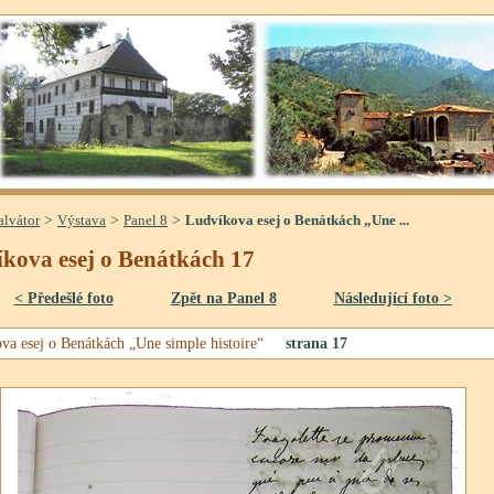
>
>
>
alvátor
Výstava
Panel 8
Ludvíkova esej o Benátkách „Une ...
kova esej o Benátkách 17
< Předešlé foto
Zpět na Panel 8
Následující foto >
va esej o Benátkách „Une simple histoire“
strana 17