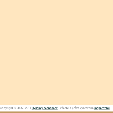
Copyright © 2005 - 2011
Hykam@seznam.cz
, všechna práva vyhrazena
mapa webu