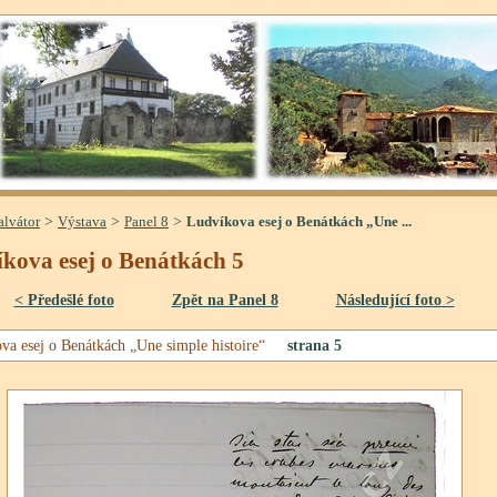
>
>
>
alvátor
Výstava
Panel 8
Ludvíkova esej o Benátkách „Une ...
kova esej o Benátkách 5
< Předešlé foto
Zpět na Panel 8
Následující foto >
va esej o Benátkách „Une simple histoire“
strana 5