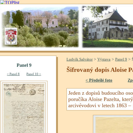
>
>
>
Ludvík Salvátor
Výstava
Panel 9
Šifrovaný dopis Aloise P
< Předešlé foto
Zp
Jeden z dopisů budoucího oso
poručíka Aloise Pazelta, který
arcivévodovi v letech 1863 –