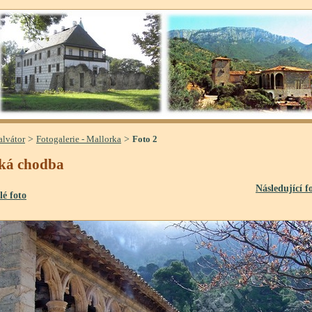
>
>
alvátor
Fotogalerie - Mallorka
Foto 2
ká chodba
Následující f
lé foto