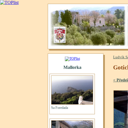
Ludvík S
Gotic
< Předeš