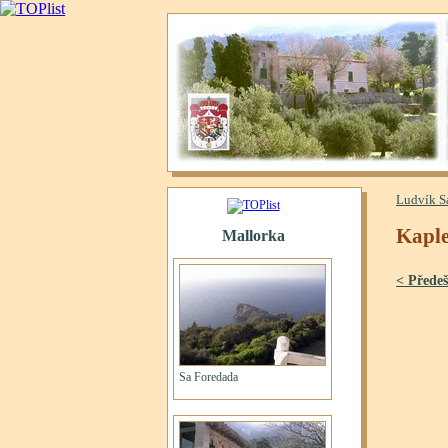
Ludvík S
Kapl
< Předeš