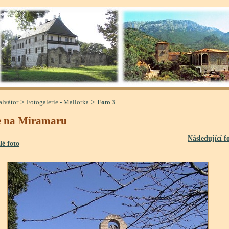
>
>
alvátor
Fotogalerie - Mallorka
Foto 3
e na Miramaru
Následující f
lé foto