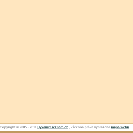
Copyright © 2005 - 2011
Hykam@seznam.cz
, všechna práva vyhrazena
mapa webu