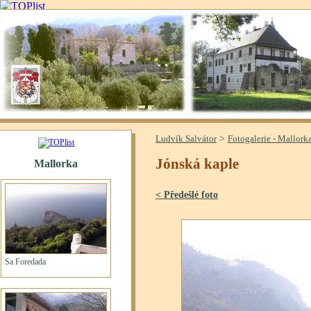
>
Ludvík Salvátor
Fotogalerie - Mallork
Jónská kaple
< Předešlé foto