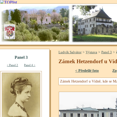
>
>
>
Ludvík Salvátor
Výstava
Panel 3
Zámek Hetzendorf u Ví
< Předešlé foto
Zp
Zámek Hetzendorf u Vídně, kde se Mat