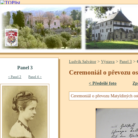
>
>
>
Ludvík Salvátor
Výstava
Panel 3
Ceremoniál o převozu ost
< Předešlé foto
Zp
Ceremoniál o převozu Matyldiných os