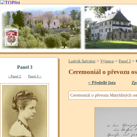
>
>
>
Ludvík Salvátor
Výstava
Panel 3
Ceremoniál o převozu ost
< Předešlé foto
Zp
Ceremoniál o převozu Matyldiných os